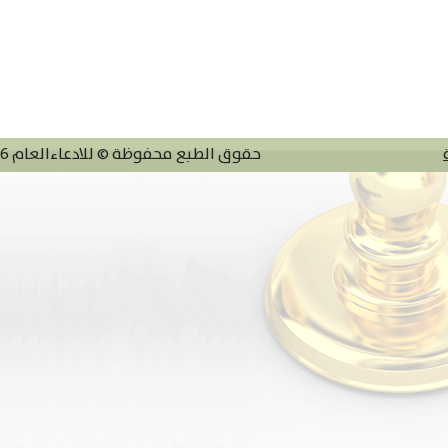
حقوق الطبع محفوظة © للادعاءالعام 2026